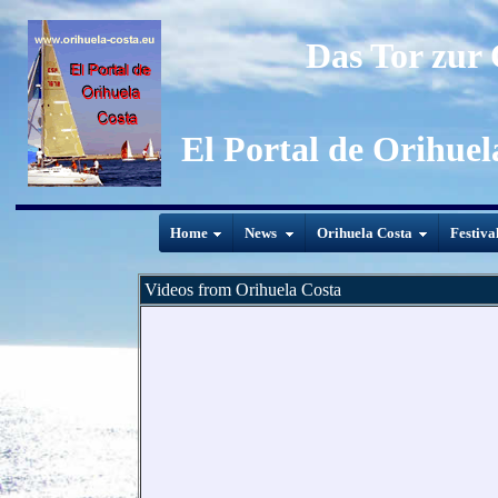
Das Tor zur
El Portal de Orihuel
Home
News
Orihuela Costa
Festiva
Videos from Orihuela Costa