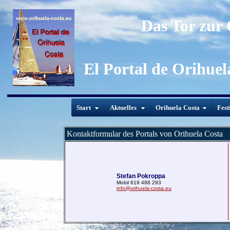
Das Tor zur
El Portal de Orihuel
Start
Aktuelles
Orihuela Costa
Fest
Kontaktformular des Portals von Orihuela Costa
Stefan Pokroppa
Mobil 619 488 293
info@orihuela-costa.eu