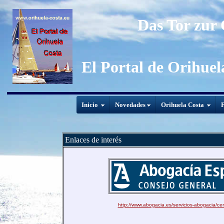
Das Tor zur
El Portal de Orihuel
Inicio
Novedades
Orihuela Costa
F
Enlaces de interés
http://www.abogacia.es/servicios-abogacia/ce