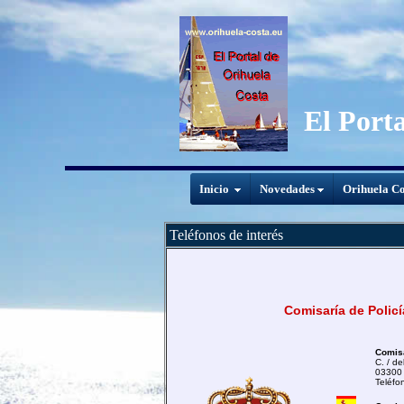
El Port
Inicio
Novedades
Orihuela Co
Teléfonos de interés
Comisaría de Policí
Comisa
C. / de
03300
Teléfo