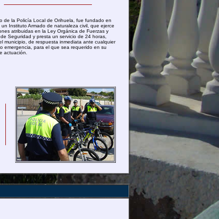
o de la Policía Local de Orihuela, fue fundado en
un Instituto Armado de naturaleza civil, que ejerce
iones atribuidas en la Ley Orgánica de Fuerzas y
de Seguridad y presta un servicio de 24 horas,
el municipio, de respuesta inmediata ante cualquier
o o emergencia, para el que sea requerido en su
e actuación.