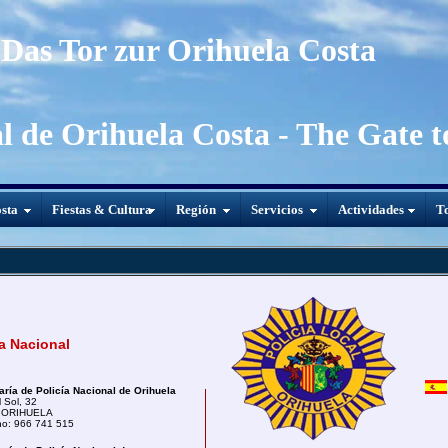
Das Tor zur Orihuela Costa
al de Orihuela Costa - The Gate 
sta
Fiestas & Cultura
Región
Servicios
Actividades
To
a Nacional
ría de Policía Nacional de Orihuela
l Sol, 32
 ORIHUELA
no: 966 741 515