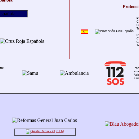
pañola
Protecci
P
C
0
T
P
C
0
T
nte
Par
eme
Asi
asi