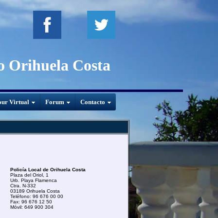
to Orihuela Costa
ur Virtual
Forum
Contacto
Policía Local de Orihuela Costa
Plaza del Oriol, 1
Urb. Playa Flamenca
Ctra. N-332
03189 Orihuela Costa
Teléfono: 96 676 00 00
Fax: 96 676 12 50
Móvil: 649 900 304