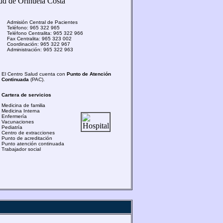
Admisión Central de Pacientes
Teléfono: 965 322 965
Teléfono Centralita: 965 322 966
Fax Centralita: 965 323 002
Coordinación: 965 322 967
Administración: 965 322 963
El Centro Salud cuenta con
Punto de Atención
Continuada
(PAC).
Cartera de servicios
Medicina de familia
Medicina Interna
Enfermería
Vacunaciones
Pediatría
Centro de extracciones
Punto de acreditación
Punto atención continuada
Trabajador social