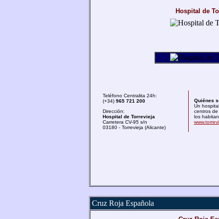
Hospital de To
Teléfono Centralita 24h:
Quiénes 
(+34)
965 721 200
Un hospital
Dirección:
centros de 
Hospital de Torrevieja
los habita
Carretera CV-95 s/n
www.torrev
03180 - Torrevieja (Alicante)
Cruz Roja Española