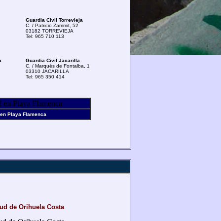
Guardia Civil Torrevieja
C. / Patricio Zammit, 52
03182 TORREVIEJA
Tel: 965 710 113
a
Guardia Civil Jacarilla
C. / Marqués de Fontalba, 1
03310 JACARILLA
Tel: 965 350 414
l en Playa Flamenca
ud de Orihuela Costa