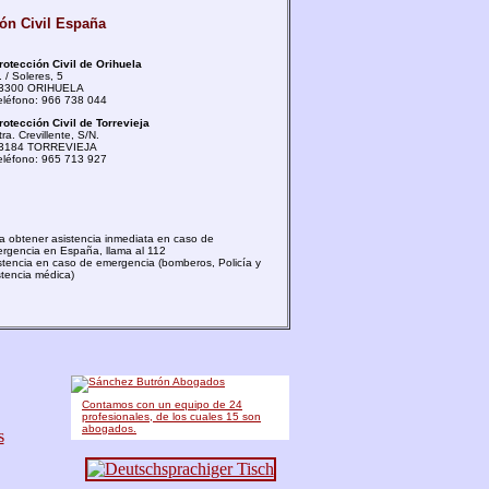
ón Civil España
rotección Civil de Orihuela
. / Soleres, 5
3300 ORIHUELA
eléfono: 966 738 044
rotección Civil de Torrevieja
tra. Crevillente, S/N.
3184 TORREVIEJA
eléfono: 965 713 927
a obtener asistencia inmediata en caso de
rgencia en España, llama al 112
stencia en caso de emergencia (bomberos, Policía y
stencia médica)
Contamos con un equipo de 24
profesionales, de los cuales 15 son
abogados.