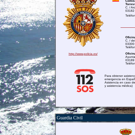
Comisa
Torrev
C. / Ar
03182
Teléfo
Oficin
C. / de
03300
Teléfo
Oficin
http://www.policia.es/
Ayunta
03189
Teléfo
Para obtener asisten
emergencia en España
Asistencia en caso d
y asistencia médica)
Guardia Civil