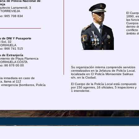
ría de Policía Nacional de
ieja
quitecto Larramendi, 3
 TORREVIEJA
El Cuerp
no: 965 708 834
1890, es 
las func
Cuerpos 
dentro d
conflict
ámbito d
a de DNI Y Pasaporte
l Sol, 32
 ORIHUELA
no: 966 741 515
a de Extranjería
miento de Playa Flamenca
 ORIHUELA COSTA
no: 96 676 00 00
Su organización interna comprende servicios
centralizados en la Jefatura de Policía Local,
localizada en C/ Policía Monserrate Salinas
s/n, en la Ciudad.
cia inmediata en caso de
, llama al 112
El Cuerpo de la Policía Local está compuesto
e emergencia (bomberos, Policía
por 150 agentes, 16 oficiales, 5 inspectores y
1 intendente.