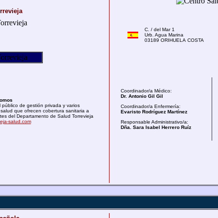
rrevieja
C. / del Mar 1
Urb. Agua Marina
03189 ORIHUELA COSTA
Coordinador/a Médico:
Dr. Antonio Gil Gil
somos
 público de gestión privada y varios
Coordinador/a Enfermería:
salud que ofrecen cobertura sanitaria a
Evaristo Rodríguez Martínez
ntes del Departamento de Salud Torrevieja
ieja-salud.com
Responsable Administrativo/a:
Dña. Sara Isabel Herrero Ruíz