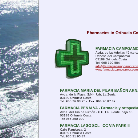
Pharmacies in Orihuela Co
FARMACIA CAMPOAMOR 
Avda. de las Adelfas 45 (cerc
Dehesa del Campoamor
03189 Orihuela Costa
Tel: 965 320 584
info@farmaciacampoamor.co
www.farmaciacampoamor.com
FARMACIA MARIA DEL PILAR BAÑON AR
Avda. de la Playa, S/N - Urb. La Zenia
03189 Orihuela Costa
Tel: 966 76 00 25 - Fax: 966 76 07 89
FARMACIA PENALVA - Farmacia y ortopedi
Avda. del Tiro de Pichón - C.C. La Fuente, bajo 63
03189 Orihuela Costa
Tel: 965 300 099
FARMACIA LAGO SOL - CC VIA PARK III
Calle Panticosa, 2
03189 Orihuela Costa
Tel: 965 31 95 87