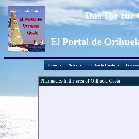
Das Tor zur
El Portal de Orihuel
Home
News
Orihuela Costa
Festiva
Pharmacies in the area of Orihuela Costa