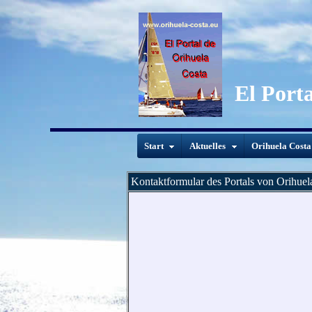
El Port
Start
Aktuelles
Orihuela Costa
Kontaktformular des Portals von Orihuel