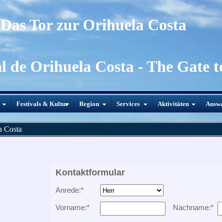
Das Tor zur Orihuela Costa
al de Orihuela Costa - The Gate 
Festivals & Kultur
Region
Services
Aktivitäten
Ausw
a Costa