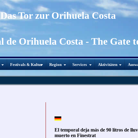
Das Tor zur Orihuela Costa
al de Orihuela Costa - The Gate 
Festivals & Kultur
Region
Services
Aktivitäten
Ausw
El temporal deja más de 90 litros de llu
muerto en Finestrat