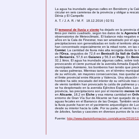
La agua ha inundado algunas calles en Benidorm y la Cal
circular en seis carreteras de la provincia y obligar a res
Dénia y El Campello
A. T. / J. A. R. / M. F.
18.12.2016 | 02:51
El
temporal de lluvia y viento
ha dejado en la provincia 
litros por metro cuadrado, según los datos de la
Agencia E
observatorios de Meteoclimatic. El balance más negativo
años en la Cala de Finestrat, tras ser arrastrado por el a
precipitaciones son generalizadas en todo el territorio ali
han concentrado especialmente en la mitad norte, en las
Comtat
. La cantidad de lluvia más alta recogida desde la
de
l'Orxa
, seguidos de 72,6 en
Benissili
(
la Vall de Gall
en
Beniarrés
, 57,6 en
Gaianes
y 56,3 en
Pego
. En
Beni
32,1 litros. El agua ha inundado algunas calles, sobre tod
provocando el cierre puntual de la avenida Armada Españ
municipales. Asimismo, los bomberos han tenido que preci
de varias palmeras. Mientras tanto, en el término municipa
de su vehículo, sin mayores consecuencias, tras quedar a
el límite provincial entre Alicante y Valencia. Una situació
hombre ha sido rescatado del interior de su vehículo tras 
de viento también han provocado la caída de palmeras y u
se ha desplomado en la avenida Ejércitos Españoles. Las 
provincia, las precipitacions son por el momento
menos in
en
Alicante
, 18,2 en
Elche
y esa misma cantidad en
Orih
entorno de Gran Vía Sur de Alicante se han quejado de que
aguas fecales en el Barranco de las Ovejas. También veci
la lluvia puede hacer en el yacimiento arqueológico de Lu
desde su interior hacia la calle. Por su parte, el viento
de árboles, farolas y cascotes en diversos puntos de la co
Fuente:
http://www.diarioinformacion.com/alicante/2016/12