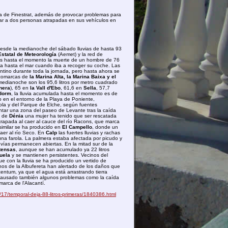
a de Finestrat, además de provocar problemas para
catar a dos personas atrapadas en sus vehículos en
desde la medianoche del sábado lluvias de hasta 93
statal de Meteorología
(Aemet) y la red de
 es hasta el momento la muerte de un hombre de 76
gua hasta el mar cuando iba a recoger su coche. Las
cantino durante toda la jornada, pero hasta ahora se
 comarcas de
la Marina Alta, la Marina Baixa y el
 medianoche son los 95,6 litros por metro cuadrado
inera
), 65 en
la Vall d'Ebo
, 61,6 en
Sella
, 57,7
dorm
, la lluvia acumulada hasta el momento es de
o en el entorno de la Playa de Poniente,
ola y del Parque de Elche, según fuentes
ntar una zona del paseo de Levante tras la caída
l de
Dénia
una mujer ha tenido que ser rescatada
trapada al caer al cauce del río Racons, que marca
n similar se ha producido en
El Campello
, donde un
caer al río Seco. En
Calp
las fuertes lluvias y rachas
na farola. La palmera estaba afectada por picudo y
vías permanecen abiertas. En la mitad sur de la
tensas
, aunque se han acumulado ya 22 litros
uela
y se mantienen persistentes. Vecinos del
 con la lluvia se ha producido un vertido de
nos de la Albufereta han alertado de los daños que
centum, ya que el agua está arrastrando tierra
 ha causado también algunos problemas como la caída
marca de l'Alacantí.
/17/temporal-deja-88-litros-primeras/1840386.html