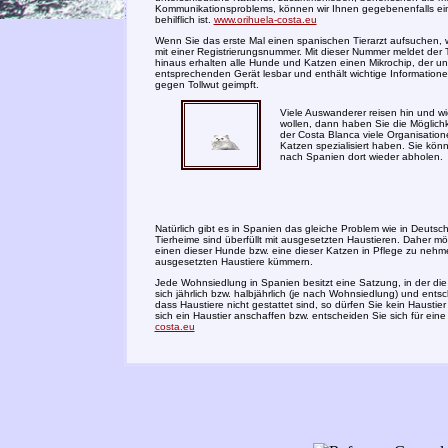
Kommunikationsproblems, können wir Ihnen gegebenenfalls ein M
behilflich ist.
www.orihuela-costa.eu
Wenn Sie das erste Mal einen spanischen Tierarzt aufsuchen, wir
mit einer Registrierungsnummer. Mit dieser Nummer meldet der Ti
hinaus erhalten alle Hunde und Katzen einen Mikrochip, der unt
entsprechenden Gerät lesbar und enthält wichtige Informationen
gegen Tollwut geimpft.
Viele Auswanderer reisen hin und wi
wollen, dann haben Sie die Möglichk
der Costa Blanca viele Organisatio
Katzen spezialisiert haben. Sie kö
nach Spanien dort wieder abholen.
Natürlich gibt es in Spanien das gleiche Problem wie in Deutschl
Tierheime sind überfüllt mit ausgesetzten Haustieren. Daher möch
einen dieser Hunde bzw. eine dieser Katzen in Pflege zu nehmen.
ausgesetzten Haustiere kümmern.
Jede Wohnsiedlung in Spanien besitzt eine Satzung, in der die
sich jährlich bzw. halbjährlich (je nach Wohnsiedlung) und en
dass Haustiere nicht gestattet sind, so dürfen Sie kein Hausti
sich ein Haustier anschaffen bzw. entscheiden Sie sich für ein
costa.eu