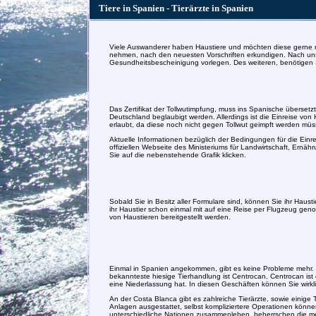
Tiere in Spanien - Tierärzte in Spanien
Viele Auswanderer haben Haustiere und möchten diese gerne mit
nehmen, nach den neuesten Vorschriften erkundigen. Nach unse
Gesundheitsbescheinigung vorlegen. Des weiteren, benötigen Sie 
Das Zertifikat der Tollwutimpfung, muss ins Spanische überset
Deutschland beglaubigt werden. Allerdings ist die Einreise von
erlaubt, da diese noch nicht gegen Tollwut geimpft werden müs
Aktuelle Informationen bezüglich der Bedingungen für die Einr
offiziellen Webseite des Ministeriums für Landwirtschaft, Ernä
Sie auf die nebenstehende Grafik klicken.
Sobald Sie in Besitz aller Formulare sind, können Sie ihr Hau
ihr Haustier schon einmal mit auf eine Reise per Flugzeug geno
von Haustieren bereitgestellt werden.
Einmal in Spanien angekommen, gibt es keine Probleme mehr. E
bekannteste hiesige Tierhandlung ist Centrocan. Centrocan ist 
eine Niederlassung hat. In diesen Geschäften können Sie wirklich
An der Costa Blanca gibt es zahlreiche Tierärzte, sowie einige T
Anlagen ausgestattet, selbst kompliziertere Operationen könne
unterschiedliche Nationen zusammenleben, beherrschen die mei