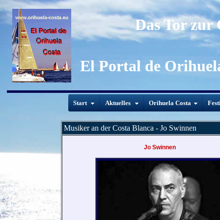
Das Tor zur
El Portal de Orihuel
Start
Aktuelles
Orihuela Costa
Fest
Musiker an der Costa Blanca - Jo Swinnen
Jo Swinnen