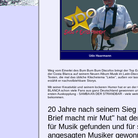
Udo Haarmann
Weg vom Einerlei des Bum Bum Bum Discofox bringt der Top En
der Costa Blanca auf seinem Neuen Album Musik im Latin-Disco-
Texten, die mal das übliche Klischetema ''Liebe'', außen vor las
erzählt er nachvollziehbare Storys.
Mit seiner Kreativität und seinem lockeren Humor hat er an de
BLANCA schon viele Fans aus ganz Deutschland gewonnen un
ersten Auskopplung - SAMBA AN DER STRANDBAR - viele weit
bekommen.
20 Jahre nach seinem Sieg 
Brief macht mir Mut" hat d
für Musik gefunden und für 
angesagten Musiker gewon