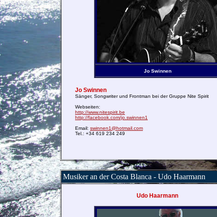
Jo Swinnen
Jo Swinnen
Sänger, Songwriter und Frontman bei der Gruppe Nite Spirit
Webseiten:
http://www.nitespirit.be
http://facebook.com/jo.swinnen1
Email:
swinnen1@hotmail.com
Tel.: +34 619 234 249
Musiker an der Costa Blanca - Udo Haarmann
Udo Haarmann